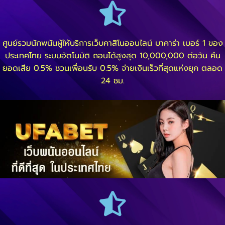
ศูนย์รวมนักพนันผู้ให้บริการเว็บคาสิโนออนไลน์ บาคาร่า เบอร์ 1 ของ
ประเทศไทย ระบบอัตโนมัติ ถอนได้สูงสุด 10,000,000 ต่อวัน คืน
ยอดเสีย 0.5% ชวนเพื่อนรับ 0.5% จ่ายเงินเร็วที่สุดแห่งยุค ตลอด
24 ชม.