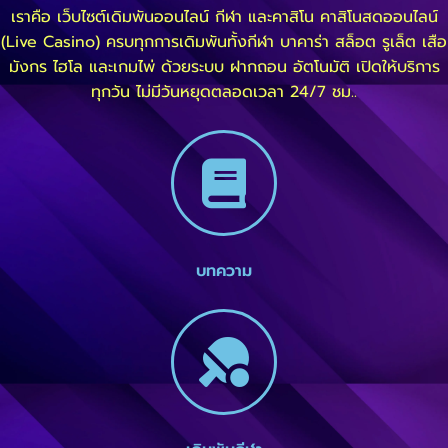
เราคือ เว็บไซต์เดิมพันออนไลน์ กีฬา และคาสิโน คาสิโนสดออนไลน์
(Live Casino) ครบทุกการเดิมพันทั้งกีฬา บาคาร่า สล็อต รูเล็ต เสือ
มังกร ไฮโล และเกมไพ่ ด้วยระบบ ฝากถอน อัตโนมัติ เปิดให้บริการ
ทุกวัน ไม่มีวันหยุดตลอดเวลา 24/7 ชม..
บทความ