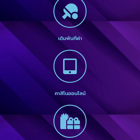
เดิมพันกีฬา
คาสิโนออนไลน์