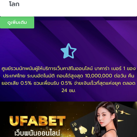
โลก
ดูเพิ่มเติม
ศูนย์รวมนักพนันผู้ให้บริการเว็บคาสิโนออนไลน์ บาคาร่า เบอร์ 1 ของ
ประเทศไทย ระบบอัตโนมัติ ถอนได้สูงสุด 10,000,000 ต่อวัน คืน
ยอดเสีย 0.5% ชวนเพื่อนรับ 0.5% จ่ายเงินเร็วที่สุดแห่งยุค ตลอด
24 ชม.