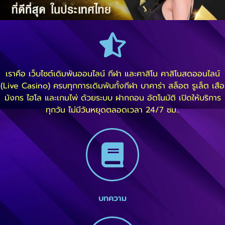
เราคือ เว็บไซต์เดิมพันออนไลน์ กีฬา และคาสิโน คาสิโนสดออนไลน์
(Live Casino) ครบทุกการเดิมพันทั้งกีฬา บาคาร่า สล็อต รูเล็ต เสือ
มังกร ไฮโล และเกมไพ่ ด้วยระบบ ฝากถอน อัตโนมัติ เปิดให้บริการ
ทุกวัน ไม่มีวันหยุดตลอดเวลา 24/7 ชม..
บทความ