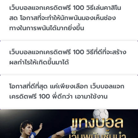
เว็บบอลแจกเครดิตฟรี 100 วิธีเล่นคาสิโน
สด โอกาสที่จะทำให้นักพนันมองเห็นช่อง
ทางในการพนันได้มากยิ่งขึ้น
เว็บบอลแจกเครดิตฟรี 100 วิธีที่ดีที่จะสร้าง
ผลกำไรให้เกิดขึ้นมาได้
โอกาสที่ดีที่สุด แค่เพียงเลือก เว็บบอลแจก
เครดิตฟรี 100 พี่ดีกว่า เอามาใช้งาน