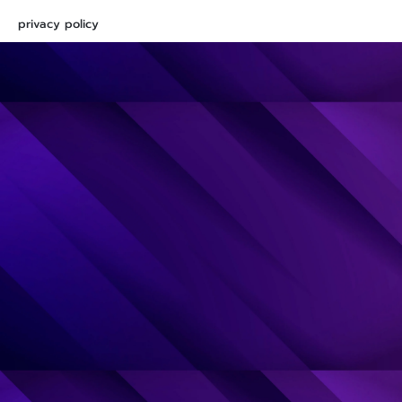
privacy policy