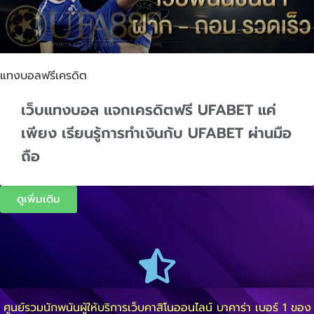
แทงบอลฟรีเครดิต
เว็บแทงบอล แจกเครดิตฟรี UFABET แค่
เพียง เรียนรู้การทำเงินกับ UFABET ผ่านมือ
ถือ
ดูเพิ่มเติม
ศูนย์รวมนักพนันผู้ให้บริการเว็บคาสิโนออนไลน์ บาคาร่า เบอร์ 1 ของ