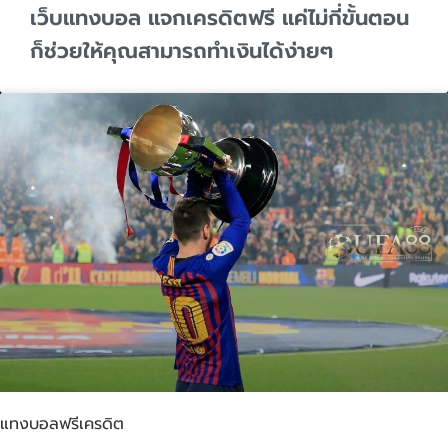
เว็บแทงบอล แจกเครดิตฟรี แค่ไม่กี่ขั้นตอน
ก็ช่วยให้คุณสามารถทำเงินได้ง่ายๆ
แทงบอลฟรีเครดิต