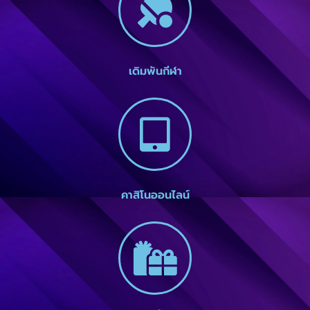
เดิมพันกีฬา
คาสิโนออนไลน์