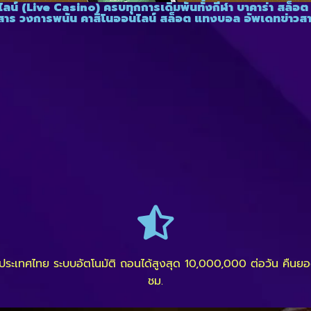
ไลน์ (Live Casino) ครบทุกการเดิมพันทั้งกีฬา บาคาร่า สล็อต
าวสาร วงการพนัน คาสิโนออนไลน์ สล็อต แทงบอล อัพเดทข่าวสาร
ของประเทศไทย ระบบอัตโนมัติ ถอนได้สูงสุด 10,000,000 ต่อวัน คืนยอ
ชม.