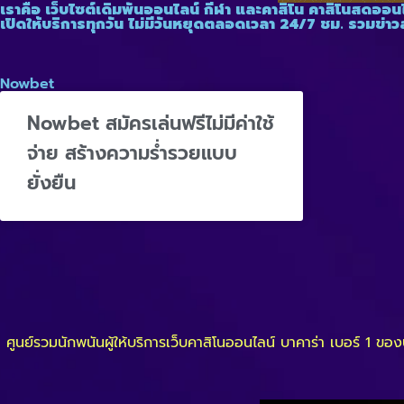
เราคือ เว็บไซต์เดิมพันออนไลน์ กีฬา และคาสิโน คาสิโนสดออน
เปิดให้บริการทุกวัน ไม่มีวันหยุดตลอดเวลา 24/7 ชม. รวมข่
Nowbet
Nowbet สมัครเล่นฟรีไม่มีค่าใช้
จ่าย สร้างความร่ำรวยแบบ
ยั่งยืน
ศูนย์รวมนักพนันผู้ให้บริการเว็บคาสิโนออนไลน์ บาคาร่า เบอร์ 1 