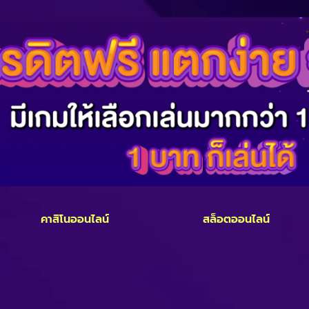
คาสิโนออนไลน์
สล็อตออนไลน์