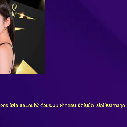
มังกร ไฮโล และเกมไพ่ ด้วยระบบ ฝากถอน อัตโนมัติ เปิดให้บริการทุก