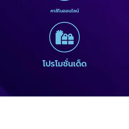
คาสิโนออนไลน์
โปรโมชั่นเด็ด