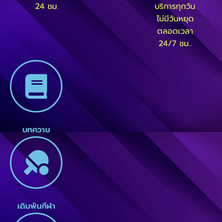
24 ชม.
บริการทุกวัน
ไม่มีวันหยุด
ตลอดเวลา
24/7 ชม..
บทความ
เดิมพันกีฬา