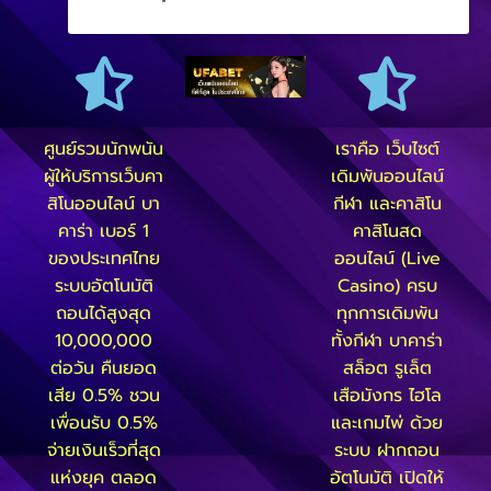
ศูนย์รวมนักพนัน
เราคือ เว็บไซต์
ผู้ให้บริการเว็บคา
เดิมพันออนไลน์
สิโนออนไลน์ บา
กีฬา และคาสิโน
คาร่า เบอร์ 1
คาสิโนสด
ของประเทศไทย
ออนไลน์ (Live
ระบบอัตโนมัติ
Casino) ครบ
ถอนได้สูงสุด
ทุกการเดิมพัน
10,000,000
ทั้งกีฬา บาคาร่า
ต่อวัน คืนยอด
สล็อต รูเล็ต
เสีย 0.5% ชวน
เสือมังกร ไฮโล
เพื่อนรับ 0.5%
และเกมไพ่ ด้วย
จ่ายเงินเร็วที่สุด
ระบบ ฝากถอน
แห่งยุค ตลอด
อัตโนมัติ เปิดให้