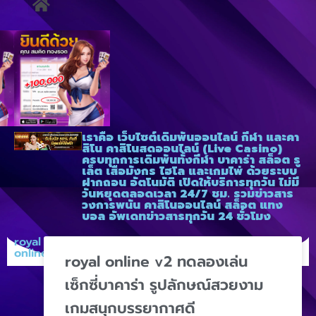
เราคือ เว็บไซต์เดิมพันออนไลน์ กีฬา และคา
สิโน คาสิโนสดออนไลน์ (Live Casino)
ครบทุกการเดิมพันทั้งกีฬา บาคาร่า สล็อต รู
เล็ต เสือมังกร ไฮโล และเกมไพ่ ด้วยระบบ
ฝากถอน อัตโนมัติ เปิดให้บริการทุกวัน ไม่มี
วันหยุดตลอดเวลา 24/7 ชม. รวมข่าวสาร
วงการพนัน คาสิโนออนไลน์ สล็อต แทง
บอล อัพเดทข่าวสารทุกวัน 24 ชั่วโมง
royal
online
royal online v2 ทดลองเล่น
เซ็กซี่บาคาร่า รูปลักษณ์สวยงาม
เกมสนุกบรรยากาศดี