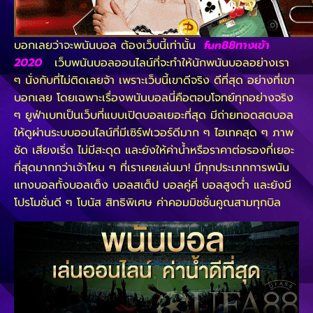
บอกเลยว่าจะพนันบอล ต้องเว็บนี้เท่านั้น
fun88ทางเข้า
2020
เว็บพนันบอลออนไลน์ที่จะทำให้นักพนันบอลอย่างเรา
ๆ นั่งกับที่ไม่ติดเลยจ้า เพราะเว็บนี้เขาดีจริง ดีที่สุด อย่างที่เขา
บอกเลย โดยเฉพาะเรื่องพนันบอลนี่คือตอบโจทย์ทุกอย่างจริง
ๆ ยูฟ่าเบทเป็นเว็บที่แบบเปิดบอลเยอะที่สุด มีถ่ายทอดสดบอล
ให้ดูผ่านระบบออนไลน์ที่มีเซิร์ฟเวอร์ดีมาก ๆ ไฮเทคสุด ๆ ภาพ
ชัด เสียงเริ่ด ไม่มีสะดุด และยังให้ค่าน้ำหรือราคาต่อรองที่เยอะ
ที่สุดมากกว่าเจ้าไหน ๆ ที่เราเคยเล่นมา! มีทุกประเภทการพนัน
แทงบอลทั้งบอลเต็ง บอลสเต็ป บอลคู่คี่ บอลสูงต่ำ และยังมี
โปรโมชั่นดี ๆ โบนัส สิทธิพิเศษ ค่าคอมมิชชั่นคูณสามทุกบิล