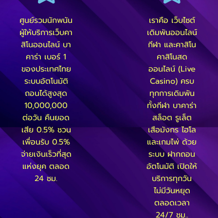
ศูนย์รวมนักพนัน
เราคือ เว็บไซต์
ผู้ให้บริการเว็บคา
เดิมพันออนไลน์
สิโนออนไลน์ บา
กีฬา และคาสิโน
คาร่า เบอร์ 1
คาสิโนสด
ของประเทศไทย
ออนไลน์ (Live
ระบบอัตโนมัติ
Casino) ครบ
ถอนได้สูงสุด
ทุกการเดิมพัน
10,000,000
ทั้งกีฬา บาคาร่า
ต่อวัน คืนยอด
สล็อต รูเล็ต
เสีย 0.5% ชวน
เสือมังกร ไฮโล
เพื่อนรับ 0.5%
และเกมไพ่ ด้วย
จ่ายเงินเร็วที่สุด
ระบบ ฝากถอน
แห่งยุค ตลอด
อัตโนมัติ เปิดให้
24 ชม.
บริการทุกวัน
ไม่มีวันหยุด
ตลอดเวลา
24/7 ชม..