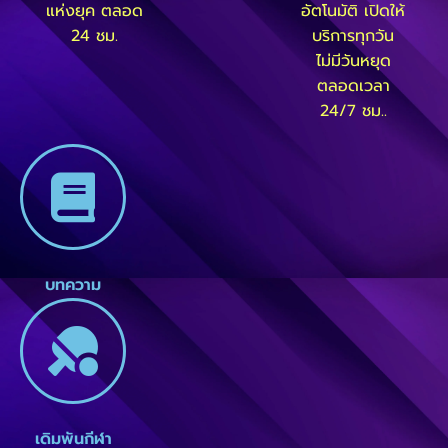
แห่งยุค ตลอด
อัตโนมัติ เปิดให้
24 ชม.
บริการทุกวัน
ไม่มีวันหยุด
ตลอดเวลา
24/7 ชม..
บทความ
เดิมพันกีฬา