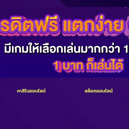
คาสิโนออนไลน์
สล็อตออนไลน์