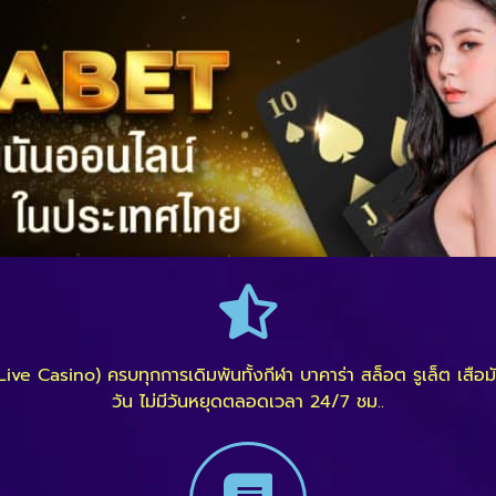
Live Casino) ครบทุกการเดิมพันทั้งกีฬา บาคาร่า สล็อต รูเล็ต เสือ
วัน ไม่มีวันหยุดตลอดเวลา 24/7 ชม..