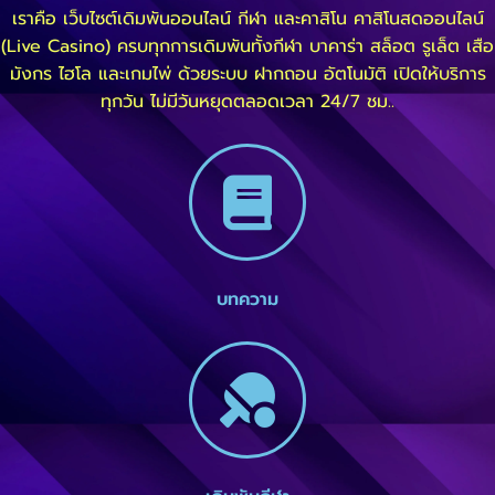
เราคือ เว็บไซต์เดิมพันออนไลน์ กีฬา และคาสิโน คาสิโนสดออนไลน์
(Live Casino) ครบทุกการเดิมพันทั้งกีฬา บาคาร่า สล็อต รูเล็ต เสือ
มังกร ไฮโล และเกมไพ่ ด้วยระบบ ฝากถอน อัตโนมัติ เปิดให้บริการ
ทุกวัน ไม่มีวันหยุดตลอดเวลา 24/7 ชม..
บทความ