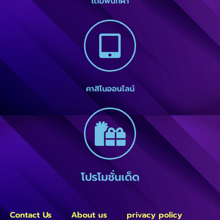
เดิมพันกีฬา
คาสิโนออนไลน์
โปรโมชั่นเด็ด
Contact Us
About us
privacy policy