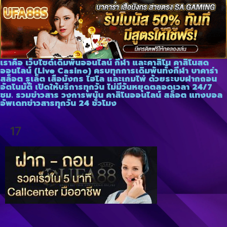
เราคือ เว็บไซต์เดิมพันออนไลน์ กีฬา และคาสิโน คาสิโนสด
ออนไลน์ (Live Casino) ครบทุกการเดิมพันทั้งกีฬา บาคาร่า
สล็อต รูเล็ต เสือมังกร ไฮโล และเกมไพ่ ด้วยระบบฝากถอน
อัตโนมัติ เปิดให้บริการทุกวัน ไม่มีวันหยุดตลอดเวลา 24/7
ชม. รวมข่าวสาร วงการพนัน คาสิโนออนไลน์ สล็อต แทงบอล
อัพเดทข่าวสารทุกวัน 24 ชั่วโมง
17