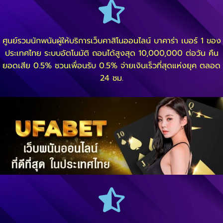
ศูนย์รวมนักพนันผู้ให้บริการเว็บคาสิโนออนไลน์ บาคาร่า เบอร์ 1 ของ
ประเทศไทย ระบบอัตโนมัติ ถอนได้สูงสุด 10,000,000 ต่อวัน คืน
ยอดเสีย 0.5% ชวนเพื่อนรับ 0.5% จ่ายเงินเร็วที่สุดแห่งยุค ตลอด
24 ชม.