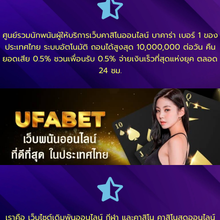
ศูนย์รวมนักพนันผู้ให้บริการเว็บคาสิโนออนไลน์ บาคาร่า เบอร์ 1 ของ
ประเทศไทย ระบบอัตโนมัติ ถอนได้สูงสุด 10,000,000 ต่อวัน คืน
ยอดเสีย 0.5% ชวนเพื่อนรับ 0.5% จ่ายเงินเร็วที่สุดแห่งยุค ตลอด
24 ชม.
เราคือ เว็บไซต์เดิมพันออนไลน์ กีฬา และคาสิโน คาสิโนสดออนไลน์