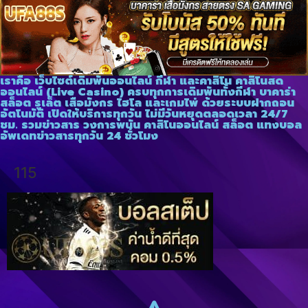
เราคือ เว็บไซต์เดิมพันออนไลน์ กีฬา และคาสิโน คาสิโนสด
ออนไลน์ (Live Casino) ครบทุกการเดิมพันทั้งกีฬา บาคาร่า
สล็อต รูเล็ต เสือมังกร ไฮโล และเกมไพ่ ด้วยระบบฝากถอน
อัตโนมัติ เปิดให้บริการทุกวัน ไม่มีวันหยุดตลอดเวลา 24/7
ชม. รวมข่าวสาร วงการพนัน คาสิโนออนไลน์ สล็อต แทงบอล
อัพเดทข่าวสารทุกวัน 24 ชั่วโมง
115