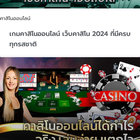
คาสิโนออนไลน์
เกมคาสิโนออนไลน์ เว็บคาสิโน 2024 ที่มีครบ
ทุกรสชาติ