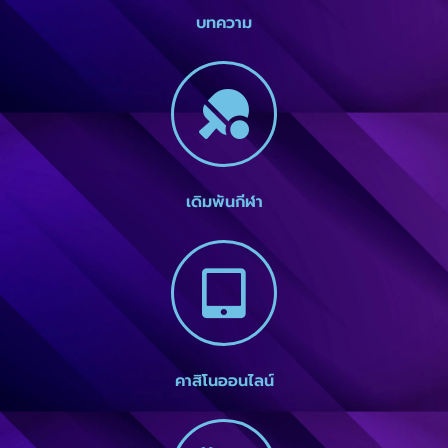
บทความ
เดิมพันกีฬา
คาสิโนออนไลน์