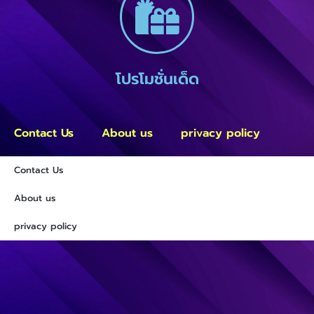
โปรโมชั่นเด็ด
Contact Us
About us
privacy policy
Contact Us
About us
privacy policy