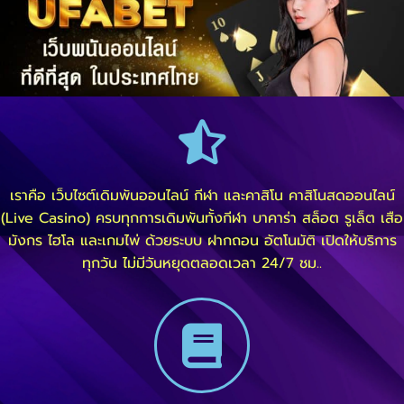
เราคือ เว็บไซต์เดิมพันออนไลน์ กีฬา และคาสิโน คาสิโนสดออนไลน์
(Live Casino) ครบทุกการเดิมพันทั้งกีฬา บาคาร่า สล็อต รูเล็ต เสือ
มังกร ไฮโล และเกมไพ่ ด้วยระบบ ฝากถอน อัตโนมัติ เปิดให้บริการ
ทุกวัน ไม่มีวันหยุดตลอดเวลา 24/7 ชม..