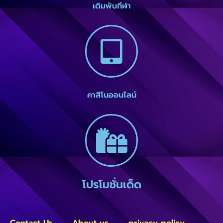
เดิมพันกีฬา
คาสิโนออนไลน์
โปรโมชั่นเด็ด