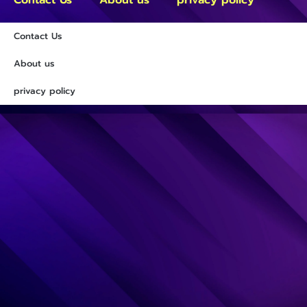
Contact Us
About us
privacy policy
Contact Us
About us
privacy policy