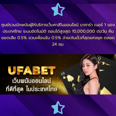
ศูนย์รวมนักพนันผู้ให้บริการเว็บคาสิโนออนไลน์ บาคาร่า เบอร์ 1 ของ
ประเทศไทย ระบบอัตโนมัติ ถอนได้สูงสุด 10,000,000 ต่อวัน คืน
ยอดเสีย 0.5% ชวนเพื่อนรับ 0.5% จ่ายเงินเร็วที่สุดแห่งยุค ตลอด
24 ชม.