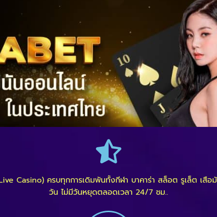
Live Casino) ครบทุกการเดิมพันทั้งกีฬา บาคาร่า สล็อต รูเล็ต เสือ
วัน ไม่มีวันหยุดตลอดเวลา 24/7 ชม..