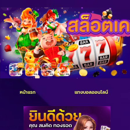
หน้าแรก
แทงบอลออนไลน์