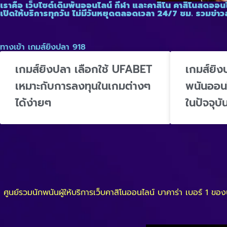
เราคือ เว็บไซต์เดิมพันออนไลน์ กีฬา และคาสิโน คาสิโนสดออน
เปิดให้บริการทุกวัน ไม่มีวันหยุดตลอดเวลา 24/7 ชม. รวมข่
ทางเข้า เกมส์ยิงปลา 918
เกมส์ยิงปลา เลือกใช้ UFABET
เกมส์ยิง
เหมาะกับการลงทุนในเกมต่างๆ
พนันออนไ
ได้ง่ายๆ
ในปัจจุบั
ศูนย์รวมนักพนันผู้ให้บริการเว็บคาสิโนออนไลน์ บาคาร่า เบอร์ 1 