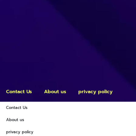
Contact Us
About us
privacy policy
Contact Us
About us
privacy policy