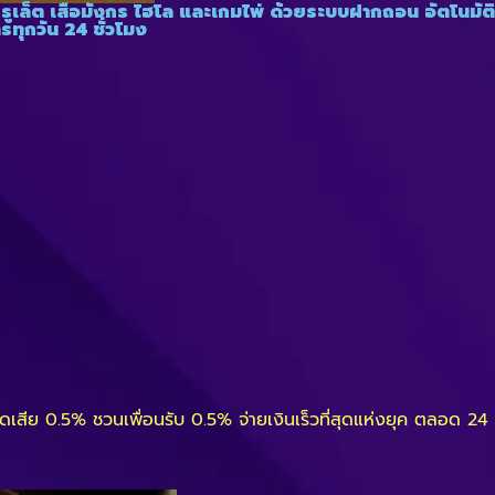
 รูเล็ต เสือมังกร ไฮโล และเกมไพ่ ด้วยระบบฝากถอน อัตโนมัติ
ทุกวัน 24 ชั่วโมง
ดเสีย 0.5% ชวนเพื่อนรับ 0.5% จ่ายเงินเร็วที่สุดแห่งยุค ตลอด 24