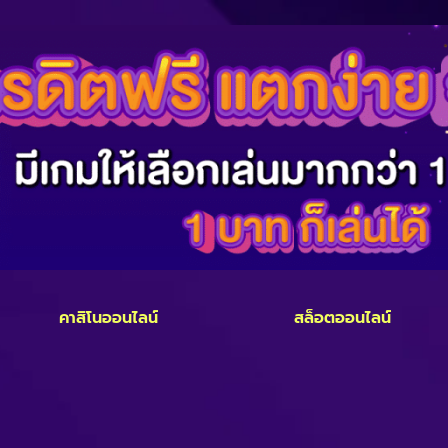
คาสิโนออนไลน์
สล็อตออนไลน์