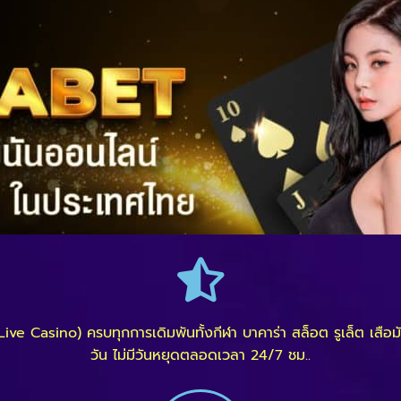
Live Casino) ครบทุกการเดิมพันทั้งกีฬา บาคาร่า สล็อต รูเล็ต เสือ
วัน ไม่มีวันหยุดตลอดเวลา 24/7 ชม..