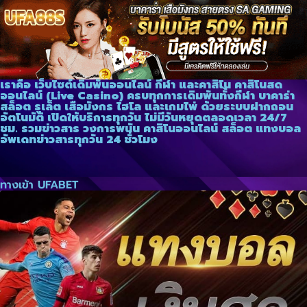
เราคือ เว็บไซต์เดิมพันออนไลน์ กีฬา และคาสิโน คาสิโนสด
ออนไลน์ (Live Casino) ครบทุกการเดิมพันทั้งกีฬา บาคาร่า
สล็อต รูเล็ต เสือมังกร ไฮโล และเกมไพ่ ด้วยระบบฝากถอน
อัตโนมัติ เปิดให้บริการทุกวัน ไม่มีวันหยุดตลอดเวลา 24/7
ชม. รวมข่าวสาร วงการพนัน คาสิโนออนไลน์ สล็อต แทงบอล
อัพเดทข่าวสารทุกวัน 24 ชั่วโมง
ทางเข้า UFABET