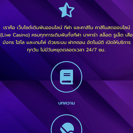
เราคือ เว็บไซต์เดิมพันออนไลน์ กีฬา และคาสิโน คาสิโนสดออนไลน์
(Live Casino) ครบทุกการเดิมพันทั้งกีฬา บาคาร่า สล็อต รูเล็ต เสือ
มังกร ไฮโล และเกมไพ่ ด้วยระบบ ฝากถอน อัตโนมัติ เปิดให้บริการ
ทุกวัน ไม่มีวันหยุดตลอดเวลา 24/7 ชม..
บทความ