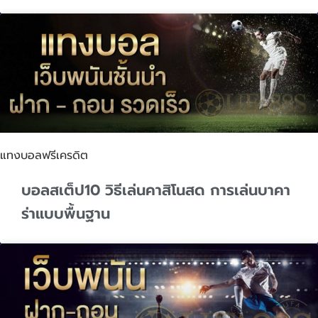
แทงบอลฟรีเครดิต
บอลสเต็ป10 วิธีเล่นคาสิโนสด การเล่นบาคา
ร่าแบบพื้นฐาน