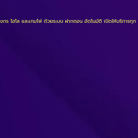
มังกร ไฮโล และเกมไพ่ ด้วยระบบ ฝากถอน อัตโนมัติ เปิดให้บริการทุก