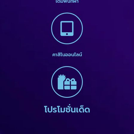
เดิมพันกีฬา
คาสิโนออนไลน์
โปรโมชั่นเด็ด