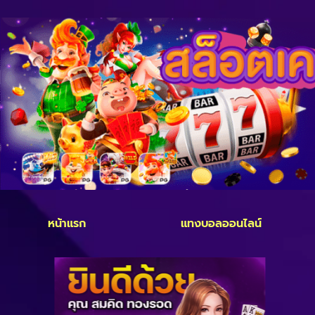
หน้าแรก
แทงบอลออนไลน์