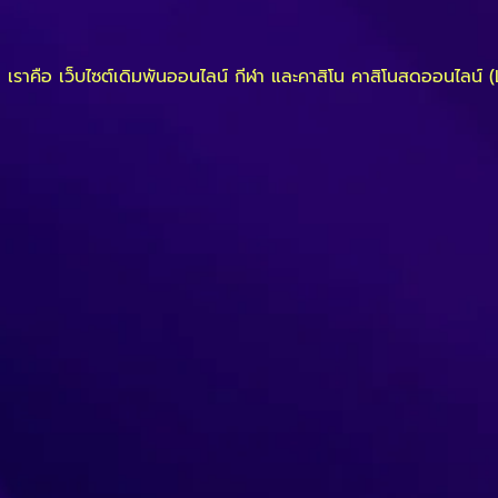
เราคือ เว็บไซต์เดิมพันออนไลน์ กีฬา และคาสิโน คาสิโนสดออนไลน์ (