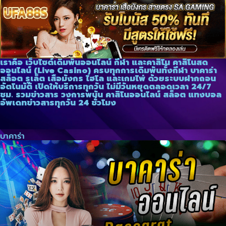
เราคือ เว็บไซต์เดิมพันออนไลน์ กีฬา และคาสิโน คาสิโนสด
ออนไลน์ (Live Casino) ครบทุกการเดิมพันทั้งกีฬา บาคาร่า
สล็อต รูเล็ต เสือมังกร ไฮโล และเกมไพ่ ด้วยระบบฝากถอน
อัตโนมัติ เปิดให้บริการทุกวัน ไม่มีวันหยุดตลอดเวลา 24/7
ชม. รวมข่าวสาร วงการพนัน คาสิโนออนไลน์ สล็อต แทงบอล
อัพเดทข่าวสารทุกวัน 24 ชั่วโมง
บาคาร่า