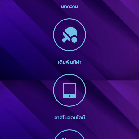
บทความ
เดิมพันกีฬา
คาสิโนออนไลน์