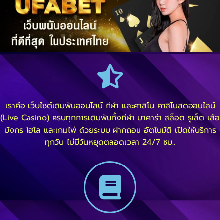
เราคือ เว็บไซต์เดิมพันออนไลน์ กีฬา และคาสิโน คาสิโนสดออนไลน์
(Live Casino) ครบทุกการเดิมพันทั้งกีฬา บาคาร่า สล็อต รูเล็ต เสือ
มังกร ไฮโล และเกมไพ่ ด้วยระบบ ฝากถอน อัตโนมัติ เปิดให้บริการ
ทุกวัน ไม่มีวันหยุดตลอดเวลา 24/7 ชม..