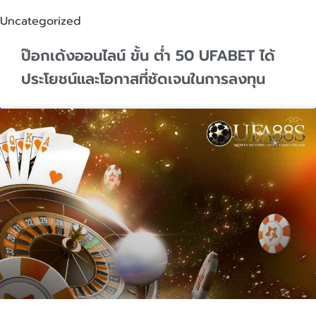
Uncategorized
ป๊อกเด้งออนไลน์ ขั้น ต่ำ 50 UFABET ได้
ประโยชน์และโอกาสที่ชัดเจนในการลงทุน