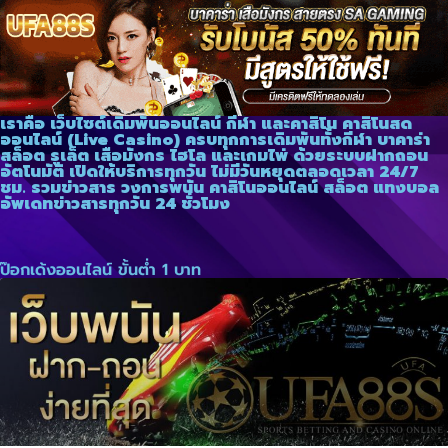
เราคือ เว็บไซต์เดิมพันออนไลน์ กีฬา และคาสิโน คาสิโนสด
ออนไลน์ (Live Casino) ครบทุกการเดิมพันทั้งกีฬา บาคาร่า
สล็อต รูเล็ต เสือมังกร ไฮโล และเกมไพ่ ด้วยระบบฝากถอน
อัตโนมัติ เปิดให้บริการทุกวัน ไม่มีวันหยุดตลอดเวลา 24/7
ชม. รวมข่าวสาร วงการพนัน คาสิโนออนไลน์ สล็อต แทงบอล
อัพเดทข่าวสารทุกวัน 24 ชั่วโมง
ป๊อกเด้งออนไลน์ ขั้นต่ำ 1 บาท