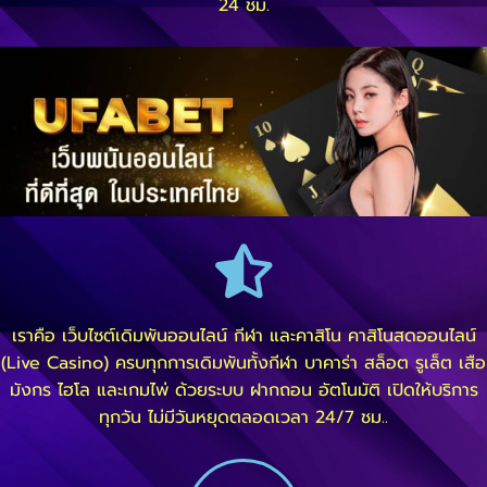
24 ชม.
เราคือ เว็บไซต์เดิมพันออนไลน์ กีฬา และคาสิโน คาสิโนสดออนไลน์
(Live Casino) ครบทุกการเดิมพันทั้งกีฬา บาคาร่า สล็อต รูเล็ต เสือ
มังกร ไฮโล และเกมไพ่ ด้วยระบบ ฝากถอน อัตโนมัติ เปิดให้บริการ
ทุกวัน ไม่มีวันหยุดตลอดเวลา 24/7 ชม..