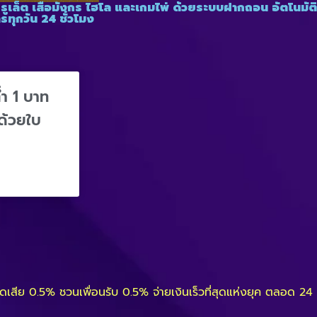
 รูเล็ต เสือมังกร ไฮโล และเกมไพ่ ด้วยระบบฝากถอน อัตโนมัติ
ทุกวัน 24 ชั่วโมง
่ำ 1 บาท
ด้วยใบ
ดเสีย 0.5% ชวนเพื่อนรับ 0.5% จ่ายเงินเร็วที่สุดแห่งยุค ตลอด 24