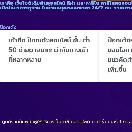
เราคือ เว็บไซต์เดิมพันออนไลน์ กีฬา และคาสิโน คาสิโนสดออน
เปิดให้บริการทุกวัน ไม่มีวันหยุดตลอดเวลา 24/7 ชม. รวมข่
ป๊อกเด้ง
เข้าถึง ป๊อกเด้งออนไลน์ ขั้น ต่ำ
ป๊อกเด้งอ
50 ง่ายดายมากกว่ากับทางเข้า
มอบโอกาสท
ที่หลากหลาย
แนวคิดสำ
เพิ่มขึ้น
ศูนย์รวมนักพนันผู้ให้บริการเว็บคาสิโนออนไลน์ บาคาร่า เบอร์ 1 