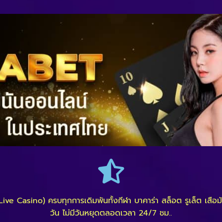
Live Casino) ครบทุกการเดิมพันทั้งกีฬา บาคาร่า สล็อต รูเล็ต เสือ
วัน ไม่มีวันหยุดตลอดเวลา 24/7 ชม..