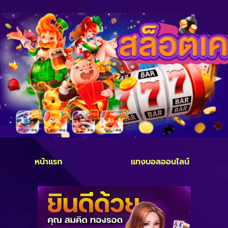
หน้าแรก
แทงบอลออนไลน์