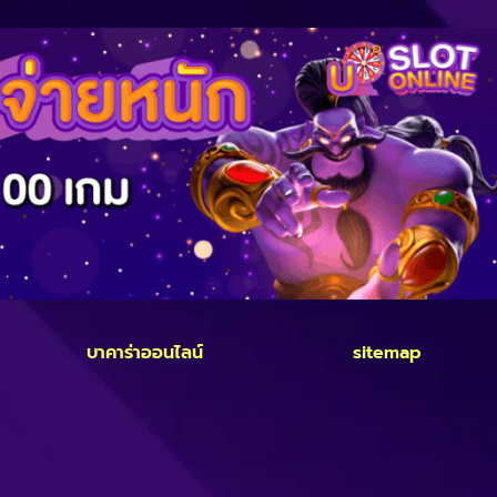
บาคาร่าออนไลน์
sitemap