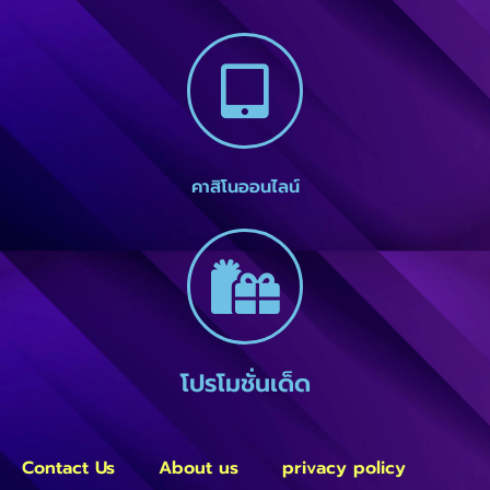
คาสิโนออนไลน์
โปรโมชั่นเด็ด
Contact Us
About us
privacy policy