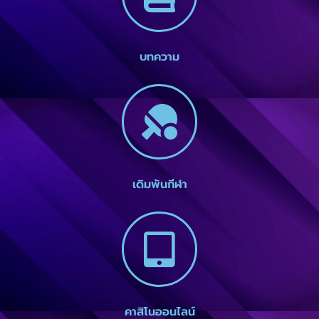
บทความ
เดิมพันกีฬา
คาสิโนออนไลน์