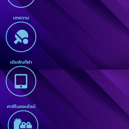
บทความ
เดิมพันกีฬา
คาสิโนออนไลน์