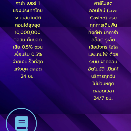
คาร่า เบอร์ 1
คาสิโนสด
ของประเทศไทย
ออนไลน์ (Live
ระบบอัตโนมัติ
Casino) ครบ
ถอนได้สูงสุด
ทุกการเดิมพัน
10,000,000
ทั้งกีฬา บาคาร่า
ต่อวัน คืนยอด
สล็อต รูเล็ต
เสีย 0.5% ชวน
เสือมังกร ไฮโล
เพื่อนรับ 0.5%
และเกมไพ่ ด้วย
จ่ายเงินเร็วที่สุด
ระบบ ฝากถอน
แห่งยุค ตลอด
อัตโนมัติ เปิดให้
24 ชม.
บริการทุกวัน
ไม่มีวันหยุด
ตลอดเวลา
24/7 ชม..