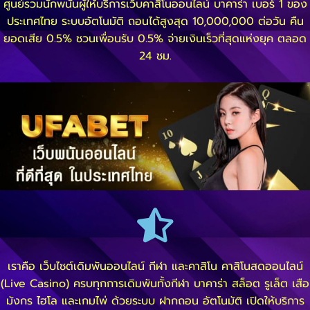
ศูนย์รวมนักพนันผู้ให้บริการเว็บคาสิโนออนไลน์ บาคาร่า เบอร์ 1 ของ
ประเทศไทย ระบบอัตโนมัติ ถอนได้สูงสุด 10,000,000 ต่อวัน คืน
ยอดเสีย 0.5% ชวนเพื่อนรับ 0.5% จ่ายเงินเร็วที่สุดแห่งยุค ตลอด
24 ชม.
เราคือ เว็บไซต์เดิมพันออนไลน์ กีฬา และคาสิโน คาสิโนสดออนไลน์
(Live Casino) ครบทุกการเดิมพันทั้งกีฬา บาคาร่า สล็อต รูเล็ต เสือ
มังกร ไฮโล และเกมไพ่ ด้วยระบบ ฝากถอน อัตโนมัติ เปิดให้บริการ