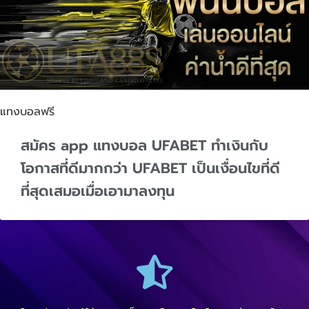
แทงบอลฟรี
สมัคร app แทงบอล UFABET ทำเงินกับ
โอกาสที่ดีมากกว่า UFABET เป็นเงื่อนไขที่ดี
ที่สุดเสมอเมื่อเอามาลงทุน