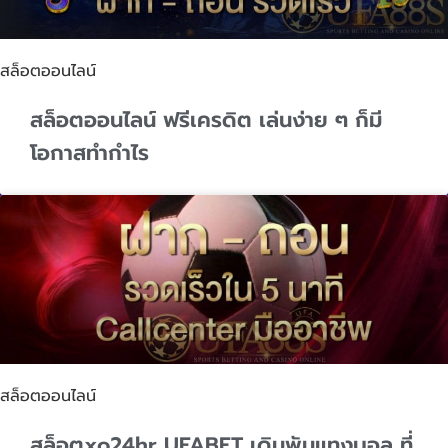
สล็อตออนไลน์
สล็อตออนไลน์ ฟรีเครดิต เล่นง่าย ๆ ก็มี
โอกาสทำกำไร
สล็อตออนไลน์
สล็อตxo24hr UFABET เดิมพันแทงบอล ที่