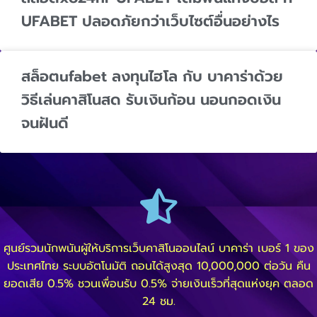
UFABET ปลอดภัยกว่าเว็บไซต์อื่นอย่างไร
สล็อตufabet ลงทุนไฮโล กับ บาคาร่าด้วย
วิธีเล่นคาสิโนสด รับเงินก้อน นอนกอดเงิน
จนฝันดี
ศูนย์รวมนักพนันผู้ให้บริการเว็บคาสิโนออนไลน์ บาคาร่า เบอร์ 1 ของ
ประเทศไทย ระบบอัตโนมัติ ถอนได้สูงสุด 10,000,000 ต่อวัน คืน
ยอดเสีย 0.5% ชวนเพื่อนรับ 0.5% จ่ายเงินเร็วที่สุดแห่งยุค ตลอด
24 ชม.