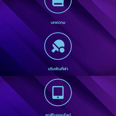
บทความ
เดิมพันกีฬา
คาสิโนออนไลน์