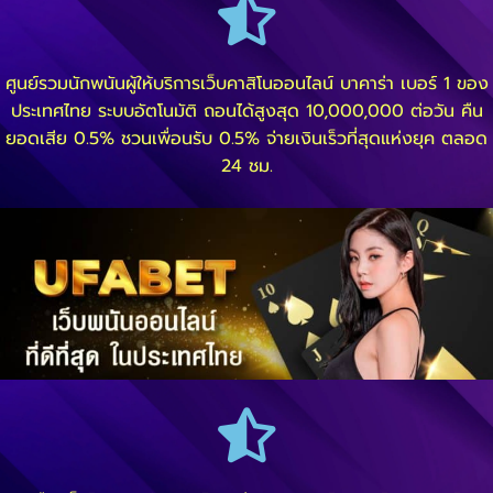
ศูนย์รวมนักพนันผู้ให้บริการเว็บคาสิโนออนไลน์ บาคาร่า เบอร์ 1 ของ
ประเทศไทย ระบบอัตโนมัติ ถอนได้สูงสุด 10,000,000 ต่อวัน คืน
ยอดเสีย 0.5% ชวนเพื่อนรับ 0.5% จ่ายเงินเร็วที่สุดแห่งยุค ตลอด
24 ชม.