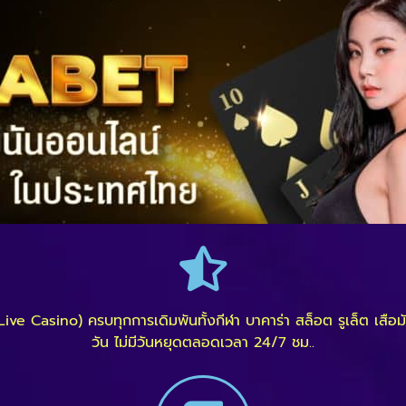
Live Casino) ครบทุกการเดิมพันทั้งกีฬา บาคาร่า สล็อต รูเล็ต เสือ
วัน ไม่มีวันหยุดตลอดเวลา 24/7 ชม..