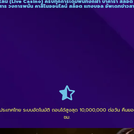
ไลน์ (Live Casino) ครบทุกการเดิมพันทั้งกีฬา บาคาร่า สล็อต
าวสาร วงการพนัน คาสิโนออนไลน์ สล็อต แทงบอล อัพเดทข่าวสาร
ของประเทศไทย ระบบอัตโนมัติ ถอนได้สูงสุด 10,000,000 ต่อวัน คืนยอ
ชม.