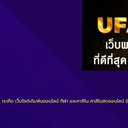
เราคือ เว็บไซต์เดิมพันออนไลน์ กีฬา และคาสิโน คาสิโนสดออนไลน์ (