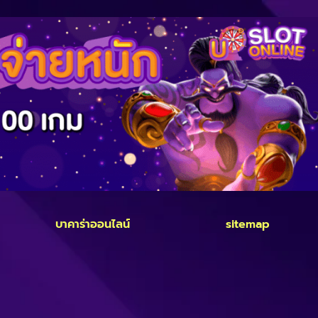
บาคาร่าออนไลน์
sitemap