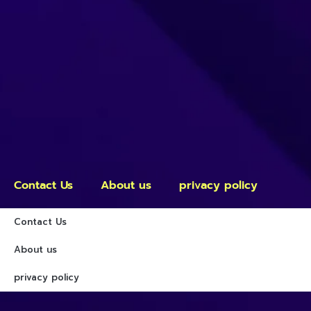
Contact Us
About us
privacy policy
Contact Us
About us
privacy policy