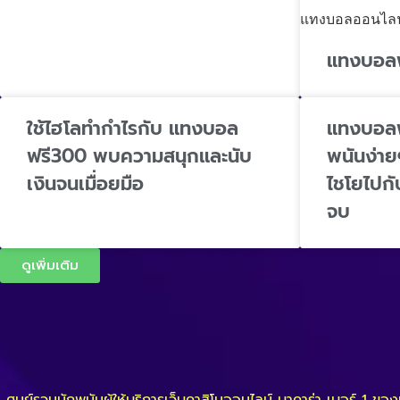
แทงบอลออนไลน
แทงบอลฟ
ใช้ไฮโลทำกำไรกับ แทงบอล
แทงบอลฟ
ฟรี300 พบความสนุกและนับ
พนันง่าย
เงินจนเมื่อยมือ
ไชโยไปกับ
จบ
ดูเพิ่มเติม