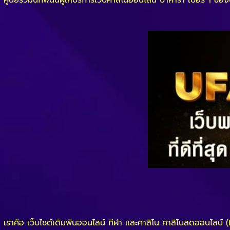
ศูนย์รวมนักพนันผู้ให้บริการเว็บคาสิโนออนไลน์ บาคาร่า เบอร์ 1 
เราคือ เว็บไซต์เดิมพันออนไลน์ กีฬา และคาสิโน คาสิโนสดออนไลน์ (