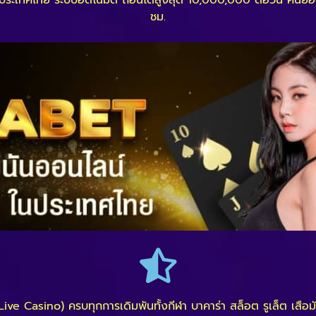
ของประเทศไทย ระบบอัตโนมัติ ถอนได้สูงสุด 10,000,000 ต่อวัน คืนยอ
ชม.
Live Casino) ครบทุกการเดิมพันทั้งกีฬา บาคาร่า สล็อต รูเล็ต เสือ