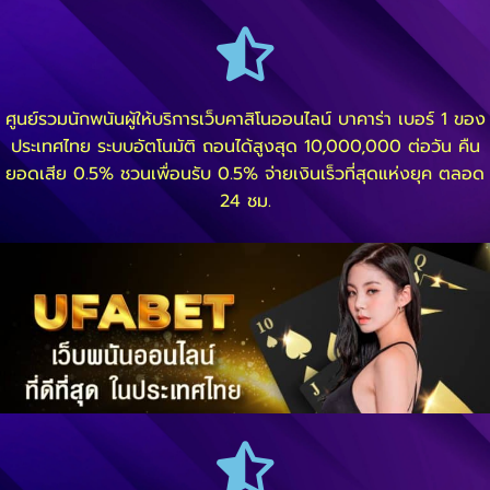
ศูนย์รวมนักพนันผู้ให้บริการเว็บคาสิโนออนไลน์ บาคาร่า เบอร์ 1 ของ
ประเทศไทย ระบบอัตโนมัติ ถอนได้สูงสุด 10,000,000 ต่อวัน คืน
ยอดเสีย 0.5% ชวนเพื่อนรับ 0.5% จ่ายเงินเร็วที่สุดแห่งยุค ตลอด
24 ชม.