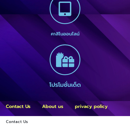
คาสิโนออนไลน์
โปรโมชั่นเด็ด
Contact Us
About us
privacy policy
Contact Us