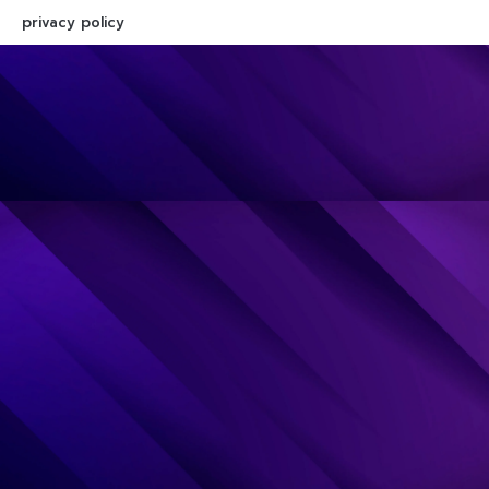
privacy policy