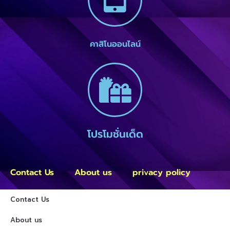
คาสิโนออนไลน์
โปรโมชั่นเด็ด
Contact Us
About us
privacy policy
Contact Us
About us