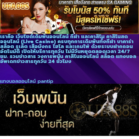
เราคือ เว็บไซต์เดิมพันออนไลน์ กีฬา และคาสิโน คาสิโนสด
ออนไลน์ (Live Casino) ครบทุกการเดิมพันทั้งกีฬา บาคาร่า
สล็อต รูเล็ต เสือมังกร ไฮโล และเกมไพ่ ด้วยระบบฝากถอน
อัตโนมัติ เปิดให้บริการทุกวัน ไม่มีวันหยุดตลอดเวลา 24/7
ชม. รวมข่าวสาร วงการพนัน คาสิโนออนไลน์ สล็อต แทงบอล
อัพเดทข่าวสารทุกวัน 24 ชั่วโมง
แทงบอลออนไลน์ pantip