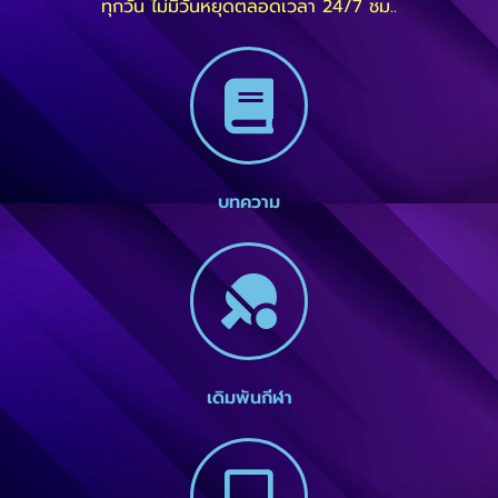
ทุกวัน ไม่มีวันหยุดตลอดเวลา 24/7 ชม..
บทความ
เดิมพันกีฬา