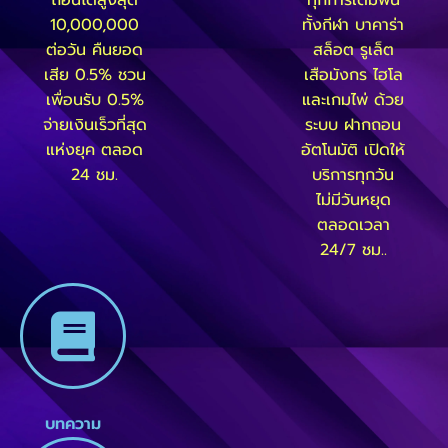
10,000,000
ทั้งกีฬา บาคาร่า
ต่อวัน คืนยอด
สล็อต รูเล็ต
เสีย 0.5% ชวน
เสือมังกร ไฮโล
เพื่อนรับ 0.5%
และเกมไพ่ ด้วย
จ่ายเงินเร็วที่สุด
ระบบ ฝากถอน
แห่งยุค ตลอด
อัตโนมัติ เปิดให้
24 ชม.
บริการทุกวัน
ไม่มีวันหยุด
ตลอดเวลา
24/7 ชม..
บทความ