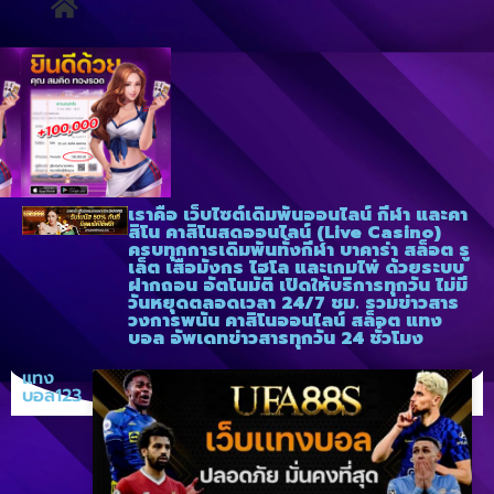
เราคือ เว็บไซต์เดิมพันออนไลน์ กีฬา และคา
สิโน คาสิโนสดออนไลน์ (Live Casino)
ครบทุกการเดิมพันทั้งกีฬา บาคาร่า สล็อต รู
เล็ต เสือมังกร ไฮโล และเกมไพ่ ด้วยระบบ
ฝากถอน อัตโนมัติ เปิดให้บริการทุกวัน ไม่มี
วันหยุดตลอดเวลา 24/7 ชม. รวมข่าวสาร
วงการพนัน คาสิโนออนไลน์ สล็อต แทง
บอล อัพเดทข่าวสารทุกวัน 24 ชั่วโมง
แทง
บอล123