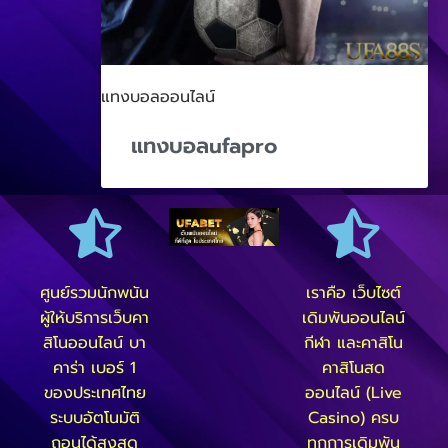
แทงบอลออนไลน์
แทงบอลufapro
ศูนย์รวมนักพนัน
เราคือ เว็บไซต์
ผู้ให้บริการเว็บคา
เดิมพันออนไลน์
สิโนออนไลน์ บา
กีฬา และคาสิโน
คาร่า เบอร์ 1
คาสิโนสด
ของประเทศไทย
ออนไลน์ (Live
ระบบอัตโนมัติ
Casino) ครบ
ถอนได้สูงสุด
ทุกการเดิมพัน