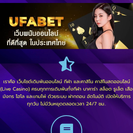
เราคือ เว็บไซต์เดิมพันออนไลน์ กีฬา และคาสิโน คาสิโนสดออนไลน์
(Live Casino) ครบทุกการเดิมพันทั้งกีฬา บาคาร่า สล็อต รูเล็ต เสือ
มังกร ไฮโล และเกมไพ่ ด้วยระบบ ฝากถอน อัตโนมัติ เปิดให้บริการ
ทุกวัน ไม่มีวันหยุดตลอดเวลา 24/7 ชม..