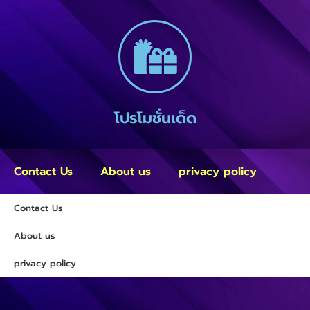
โปรโมชั่นเด็ด
Contact Us
About us
privacy policy
Contact Us
About us
privacy policy