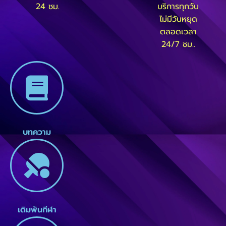
24 ชม.
บริการทุกวัน
ไม่มีวันหยุด
ตลอดเวลา
24/7 ชม..
บทความ
เดิมพันกีฬา