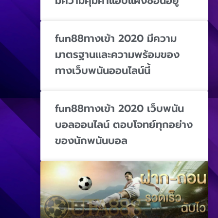
มีความคุ้มค่าแอบแฝงซ่อนอยู่
fun88ทางเข้า 2020 มีความ
มาตรฐานและความพร้อมของ
ทางเว็บพนันออนไลน์นี้
fun88ทางเข้า 2020 เว็บพนัน
บอลออนไลน์ ตอบโจทย์ทุกอย่าง
ของนักพนันบอล