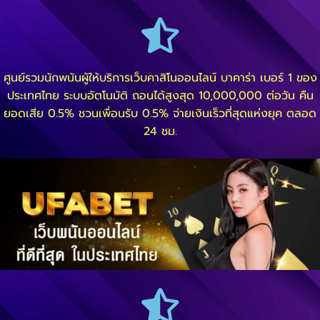
ศูนย์รวมนักพนันผู้ให้บริการเว็บคาสิโนออนไลน์ บาคาร่า เบอร์ 1 ของ
ประเทศไทย ระบบอัตโนมัติ ถอนได้สูงสุด 10,000,000 ต่อวัน คืน
ยอดเสีย 0.5% ชวนเพื่อนรับ 0.5% จ่ายเงินเร็วที่สุดแห่งยุค ตลอด
24 ชม.