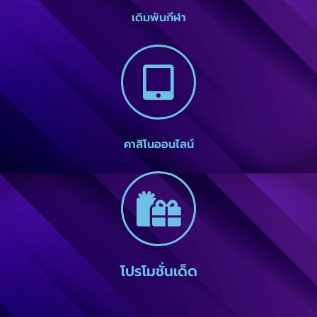
เดิมพันกีฬา
คาสิโนออนไลน์
โปรโมชั่นเด็ด