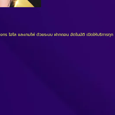
มังกร ไฮโล และเกมไพ่ ด้วยระบบ ฝากถอน อัตโนมัติ เปิดให้บริการทุก