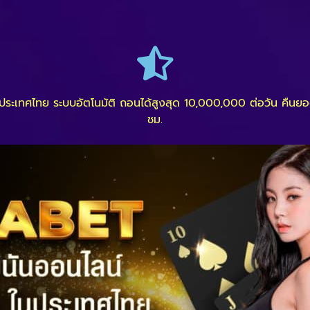
ของประเทศไทย ระบบอัตโนมัติ ถอนได้สูงสุด 10,000,000 ต่อวัน คืนยอ
ชม.