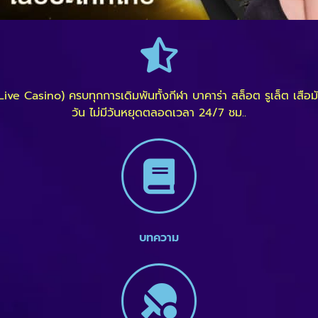
Live Casino) ครบทุกการเดิมพันทั้งกีฬา บาคาร่า สล็อต รูเล็ต เสือ
วัน ไม่มีวันหยุดตลอดเวลา 24/7 ชม..
บทความ