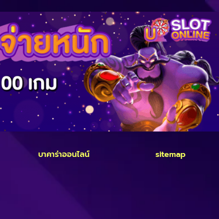
บาคาร่าออนไลน์
sitemap