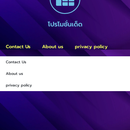
โปรโมชั่นเด็ด
Contact Us
About us
privacy policy
Contact Us
About us
privacy policy