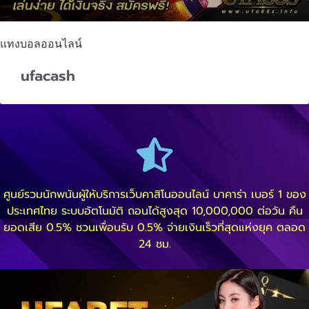
แทงบอลออนไลน์
ufacash
ศูนย์รวมนักพนันผู้ให้บริการเว็บคาสิโนออนไลน์ บาคาร่า เบอร์ 1 ของ
ประเทศไทย ระบบอัตโนมัติ ถอนได้สูงสุด 10,000,000 ต่อวัน คืน
ยอดเสีย 0.5% ชวนเพื่อนรับ 0.5% จ่ายเงินเร็วที่สุดแห่งยุค ตลอด
24 ชม.