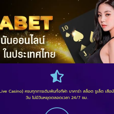
Live Casino) ครบทุกการเดิมพันทั้งกีฬา บาคาร่า สล็อต รูเล็ต เสือ
วัน ไม่มีวันหยุดตลอดเวลา 24/7 ชม..