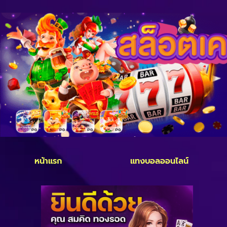
หน้าแรก
แทงบอลออนไลน์