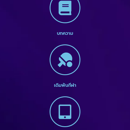
บทความ
เดิมพันกีฬา