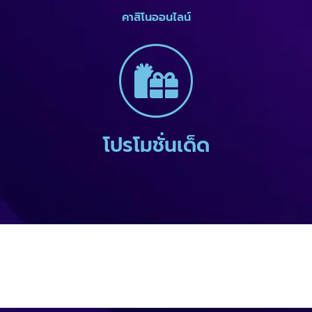
คาสิโนออนไลน์
โปรโมชั่นเด็ด