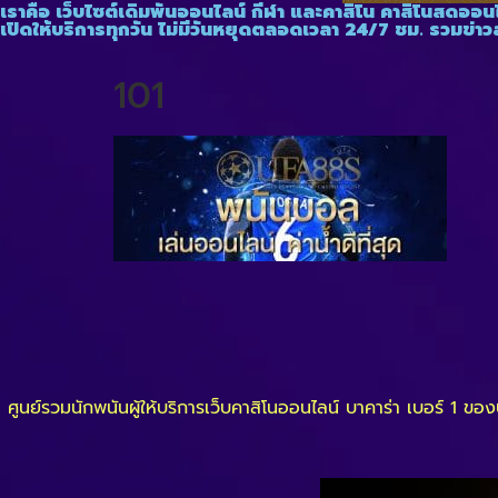
เราคือ เว็บไซต์เดิมพันออนไลน์ กีฬา และคาสิโน คาสิโนสดออน
เปิดให้บริการทุกวัน ไม่มีวันหยุดตลอดเวลา 24/7 ชม. รวมข่
101
ศูนย์รวมนักพนันผู้ให้บริการเว็บคาสิโนออนไลน์ บาคาร่า เบอร์ 1 