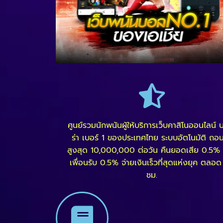
ศูนย์รวมนักพนันผู้ให้บริการเว็บคาสิโนออนไลน์ 
ร่า เบอร์ 1 ของประเทศไทย ระบบอัตโนมัติ ถอน
สูงสุด 10,000,000 ต่อวัน คืนยอดเสีย 0.5%
เพื่อนรับ 0.5% จ่ายเงินเร็วที่สุดแห่งยุค ตลอ
ชม.