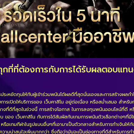
ุกที่ที่ต้องการกับการได้รับผลตอบแทนต
นการประหยัดทุนให้กับผู้เข้าร่วมพนันได้ผลดีที่สุดนั่นเองและการสร้า
เปิดให้บริการของ เว็บคาสิโน อยู่ต่อเนื่อง หรือสม่ำเสมอ สำหรับการ
ทางที่ดีที่สุดในช่วงนี้ การสร้างโอกาส ในการลงทุนพนันออนไลน์ที่ดี หรื
อง เว็บคาสิโน กับการได้สัมผัสกับเกมการพนันตัวเลือกต่างๆที่มีใ
ือเกมกีฬาในรูปแบบอื่นๆที่เอามาเป็นตัวกลางสำหรับการทำเงินให้กั
ห้ความน่าสนใจเพิ่มมากกว่า ซึ่งถือว่ามันจะเป็นช่องทางที่ดีสำหรับการท