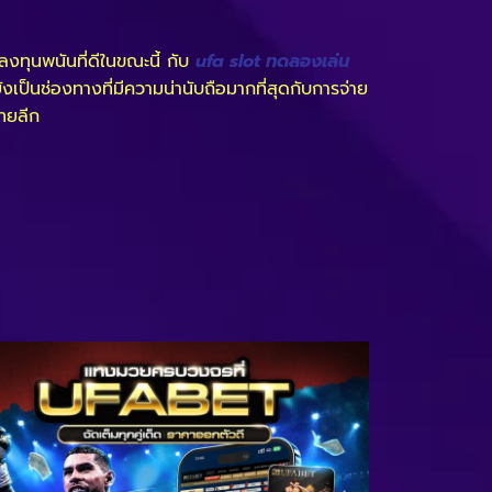
รลงทุนพนันที่ดีในขณะนี้ กับ
ufa slot ทดลองเล่น
งเป็นช่องทางที่มีความน่านับถือมากที่สุดกับการจ่าย
ทยลีก