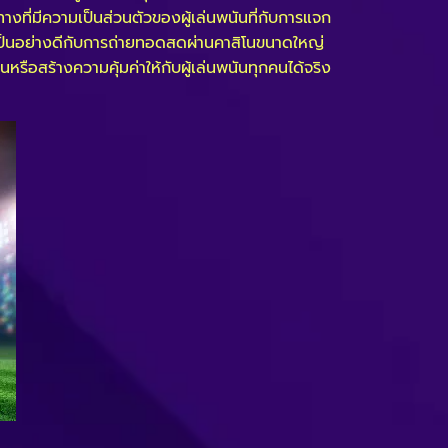
งที่มีความเป็นส่วนตัวของผู้เล่นพนันที่กับการแจก
ด้เป็นอย่างดีกับการถ่ายทอดสดผ่านคาสิโนขนาดใหญ่
นหรือสร้างความคุ้มค่าให้กับผู้เล่นพนันทุกคนได้จริง